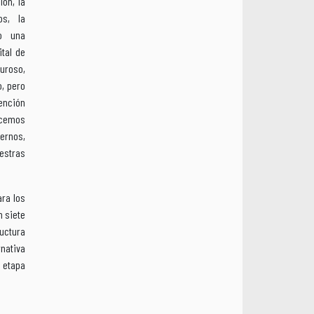
ón, la
os, la
do una
tal de
guroso,
, pero
ención
hacemos
ernos,
estras
ara los
n siete
ructura
nativa
a etapa