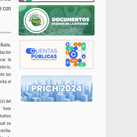
e con
 Ñuble.
dación
rar la
sterio,
te las
mita el
(s) del
‘‘este
studios
cual se
cesita.