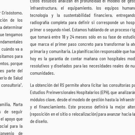
Estos estudios analizan en profundidad el modelo de gesti
infraestructura, el equipamiento, los equipos human
r Crisóstomo,
tecnología y la sustentabilidad financiera, entregan
ición de los
radiografía completa para definir si corresponde un hospi
 a determinar
primer o segundo nivel. Estamos hablando de un proceso ri
 que tengamos
que tomará entre 18 y 24 meses sólo en su fase de estudio
undamentales
que marca el primer paso concreto para transformar la at
e cuándo va a
primaria y comunitaria. La planificación responsable que 
sitamos para
hoy es la garantía de contar mañana con hospitales mod
entos, porque
resolutivos y diseñados para las necesidades reales de nu
es parte del
comunidades.
erio de Salud
onsultoría”,
La obtención del RS permite ahora licitar las consultorías p
Estudios Preinversionales Hospitalarios (EPH), que analizará
módulos clave, desde el modelo de gestión hasta la infraest
milia, Marta
y el financiamiento. Este proceso definirá la mejor alter
s de seguir
(reposición en el sitio o relocalización) para avanzar hacia l
 el apoyo que
de diseño.
cial para la
Convenio de