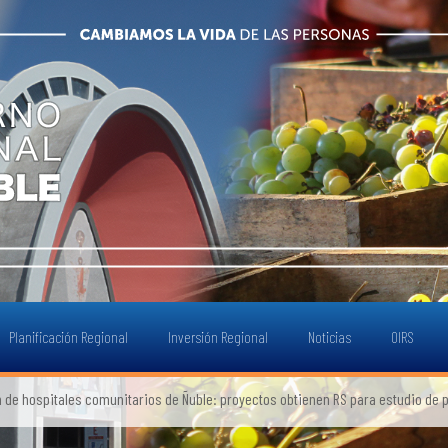
Planificación Regional
Inversión Regional
Noticias
OIRS
 de hospitales comunitarios de Ñuble: proyectos obtienen RS para estudio de p