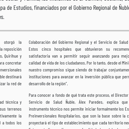
pa de Estudios, financiados por el Gobierno Regional de Ñubl
es.
a otorgó la
Colaboración del Gobierno Regional y el Servicio de Salud
la reposición
Estos cinco hospitales que obtuvieron su recomen
s, Quirihue y
satisfactoria van a permitir seguir avanzando para mejo
ara concretar
calidad de vida de los ciudadanos. Por lo tanto, desde el Mini
versionales
nuestro compromiso sigue siendo de trabajar conjuntamen
uble destinará
instituciones para avanzar en la inversión pública que per
zar la red de
desarrollo de la región”.
Para conocer a fondo de qué trata este proceso, el Director 
dad técnica y
Servicio de Salud Ñuble, Álex Paredes, explica que 
sus terrenos
instrumento técnico nos permite iniciar formalmente los E
ativamente la
Preinversionales Hospitalarios, que son la base sobre la 
d a todos los
proyectará el tipo de establecimiento que cada territorio ne