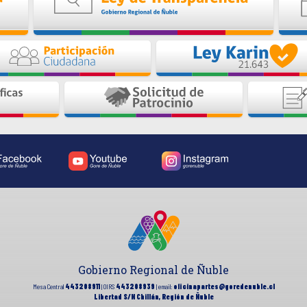
Gobierno Regional de Ñuble
Mesa Central
443208911
| OIRS
443208939
| email:
oficinapartes@goredenuble.cl
Libertad S/N Chillán, Región de Ñuble