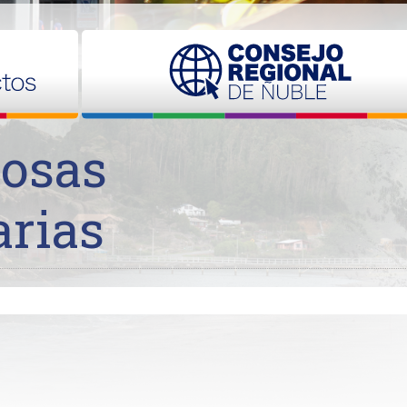
losas
arias