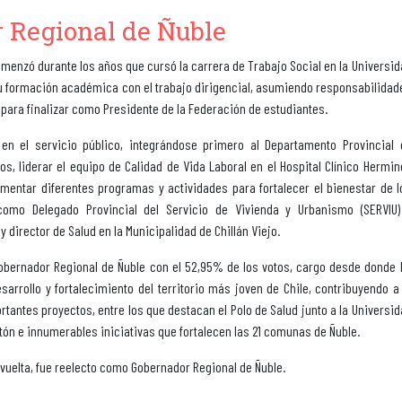
 Regional de Ñuble
comenzó durante los años que cursó la carrera de Trabajo Social en la Universi
 su formación académica con el trabajo dirigencial, asumiendo responsabilidad
para finalizar como Presidente de la Federación de estudiantes.
n el servicio público, integrándose primero al Departamento Provincial 
s, liderar el equipo de Calidad de Vida Laboral en el Hospital Clínico Hermin
ementar diferentes programas y actividades para fortalecer el bienestar de l
como Delegado Provincial del Servicio de Vivienda y Urbanismo (SERVIU)
 director de Salud en la Municipalidad de Chillán Viejo.
r Gobernador Regional de Ñuble con el 52,95% de los votos, cargo desde donde 
esarrollo y fortalecimiento del territorio más joven de Chile, contribuyendo a
rtantes proyectos, entre los que destacan el Polo de Salud junto a la Universi
eletón e innumerables iniciativas que fortalecen las 21 comunas de Ñuble.
vuelta, fue reelecto como Gobernador Regional de Ñuble.