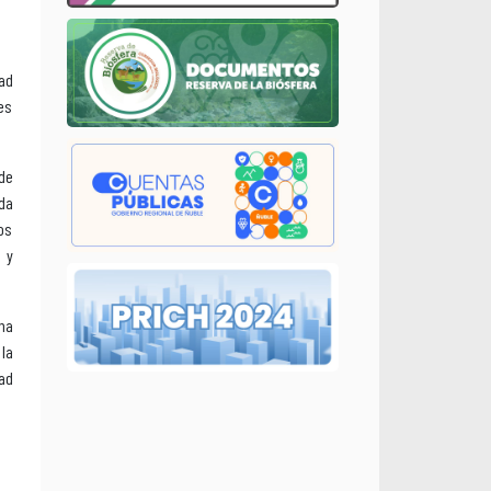
dad
es
de
da
os
 y
ha
 la
dad