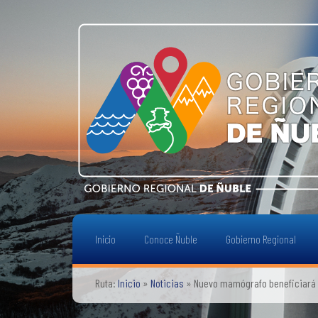
Inicio
Conoce Ñuble
Gobierno Regional
Ruta:
Inicio
»
Noticias
»
Nuevo mamógrafo beneficiará 