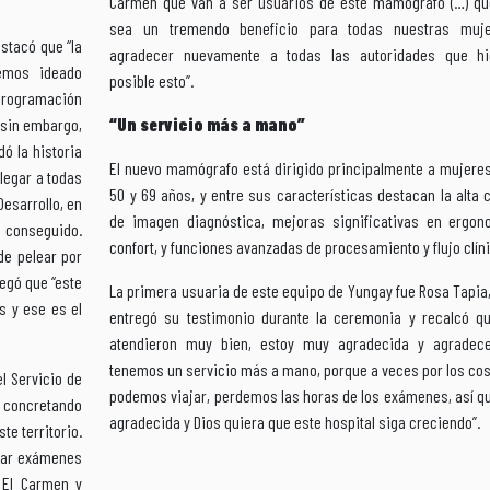
Carmen que van a ser usuarios de este mamógrafo (…) qu
sea un tremendo beneficio para todas nuestras muj
stacó que “la
agradecer nuevamente a todas las autoridades que hi
hemos ideado
posible esto”.
Programación
 sin embargo,
“Un servicio más a mano”
ó la historia
El nuevo mamógrafo está dirigido principalmente a mujeres
legar a todas
50 y 69 años, y entre sus características destacan la alta 
Desarrollo, en
de imagen diagnóstica, mejoras significativas en ergon
 conseguido.
confort, y funciones avanzadas de procesamiento y flujo clín
de pelear por
egó que “este
La primera usuaria de este equipo de Yungay fue Rosa Tapia
 y ese es el
entregó su testimonio durante la ceremonia y recalcó q
atendieron muy bien, estoy muy agradecida y agradec
tenemos un servicio más a mano, porque a veces por los co
el Servicio de
podemos viajar, perdemos las horas de los exámenes, así q
s concretando
agradecida y Dios quiera que este hospital siga creciendo”.
te territorio.
car exámenes
 El Carmen y