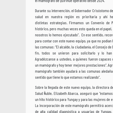
el mamógrafo de Quirihue operativo desde 2024.
Durante su intervención, el Gobernador Crisóstomo de
salud en nuestra región es prioritaria y ahí 
distintas estrategias. Firmamos un Convenio de 
histórico, pero muchas veces esto queda en el papel,
nosotros lo hemos ejecutado”. En ese sentido, record
para contar con este nuevo equipo, ya que no podían l
las comunas: “El alcalde, la ciudadanía, el Consejo de 
fin, todos se unieron para solicitarlo y lo han
Agradézcanse a ustedes, a quienes fueron capaces 
un mamógrafo y hoy tener mejores prestaciones”. Agr
mamógrafo también ayudará a las comunas aledañas
sentido que tiene lo que estamos realizando”.
Sobre la llegada de este nuevo equipo, la directora d
Salud Ñuble, Elizabeth Abarca, aseguró que “estamo
un hito histórico para Yungay y para las mujeres de es
La incorporación de este mamógrafo permitirá acer
de alta calidad diagnóstica a usuarias de Yungay,