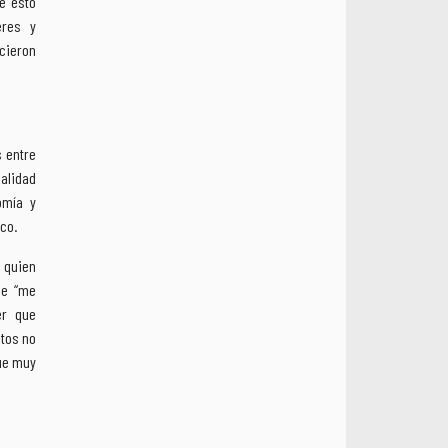
e esto
eres y
cieron
 entre
calidad
omía y
ico.
, quien
ue “me
er que
stos no
ue muy