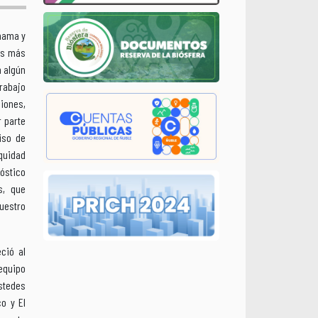
 mama y
as más
n algún
rabajo
iones,
 parte
iso de
quidad
óstico
s, que
uestro
ció al
 equipo
ustedes
o y El