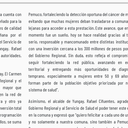
ya cuenta con
Pemuco, fortaleciendo la detección oportuna del cáncer de
eñado para la
evitando que muchas mujeres deban trasladarse a comun
es de calidad
lejanas para acceder a esta prestación. Este avance, que e
ñana por el
momento fue un sueño, hoy se hace realidad gracias al t
l Servicio de
serio, responsable y mancomunado entre distintas instituc
ngay, Rafael
con una inversión cercana a los 300 millones de pesos por
autoridades,
del Gobierno Regional. Sin duda, esto refleja el comprom
seguir fortaleciendo la red pública, avanzando en e
territorial y entregando más oportunidades de diagn
ay, El Carmen
temprano, especialmente a mujeres entre 50 y 69 año
Regional y el
forman parte de la población objetivo priorizada por n
to mayor que
sistema de salud”.
en la red de
ra y otro ya
Asimismo, el alcalde de Yungay, Rafael Cifuentes, agrade
versión total
Gobierno Regional y al Servicio de Salud el poder tener este
Programación
en la comuna y expresó que “quiero felicitar a cada uno de 
ellos, se suma
y no solamente a nuestra comuna, sino también a Pemuc