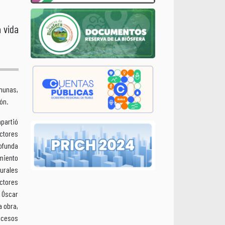
 vida
omunas,
ón.
mpartió
ctores
rofunda
miento
rurales
ctores
Óscar
a obra,
ocesos