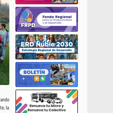
vando
te, la