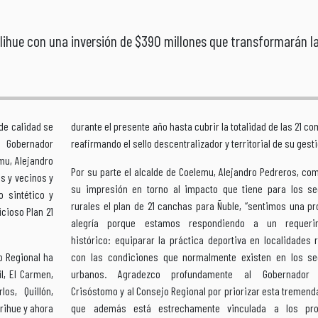
lihue con una inversión de $390 millones que transformarán la
de calidad se
durante el presente año hasta cubrir la totalidad de las 21 c
l Gobernador
reafirmando el sello descentralizador y territorial de su gesti
mu, Alejandro
Por su parte el alcalde de Coelemu, Alejandro Pedreros, co
s y vecinos y
su impresión en torno al impacto que tiene para los se
o sintético y
rurales el plan de 21 canchas para Ñuble, “sentimos una p
icioso Plan 21
alegría porque estamos respondiendo a un requeri
histórico: equiparar la práctica deportiva en localidades 
o Regional ha
con las condiciones que normalmente existen en los se
l, El Carmen,
urbanos. Agradezco profundamente al Gobernador 
os, Quillón,
Crisóstomo y al Consejo Regional por priorizar esta tremend
irihue y ahora
que además está estrechamente vinculada a los pr