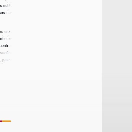
as está
sos de
es una
arte de
uentro
l sueño
e, paso