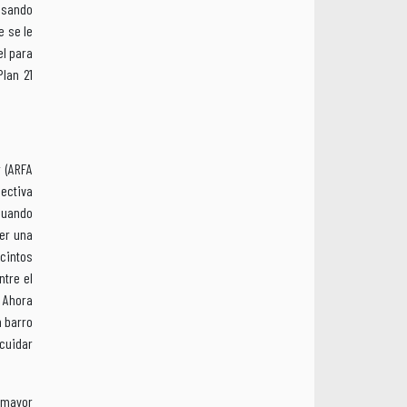
nsando
e se le
el para
Plan 21
 (ARFA
pectiva
Cuando
er una
ecintos
tre el
. Ahora
n barro
 cuidar
n mayor