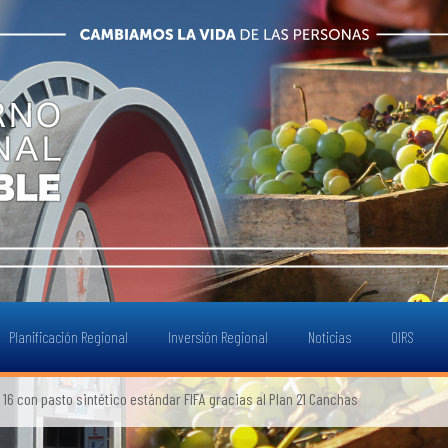
Planificación Regional
Inversión Regional
Noticias
OIRS
 con pasto sintético estándar FIFA gracias al Plan 21 Canchas