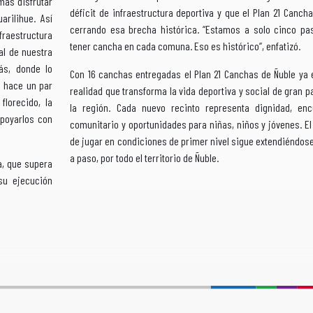
más disfrutar
déficit de infraestructura deportiva y que el Plan 21 Canch
rilihue. Así
cerrando esa brecha histórica. “Estamos a solo cinco pa
fraestructura
tener cancha en cada comuna. Eso es histórico”, enfatizó.
al de nuestra
ás, donde lo
Con 16 canchas entregadas el Plan 21 Canchas de Ñuble ya 
o hace un par
realidad que transforma la vida deportiva y social de gran p
florecido, la
la región. Cada nuevo recinto representa dignidad, enc
poyarlos con
comunitario y oportunidades para niñas, niños y jóvenes. E
de jugar en condiciones de primer nivel sigue extendiéndos
a paso, por todo el territorio de Ñuble.
a, que supera
 su ejecución