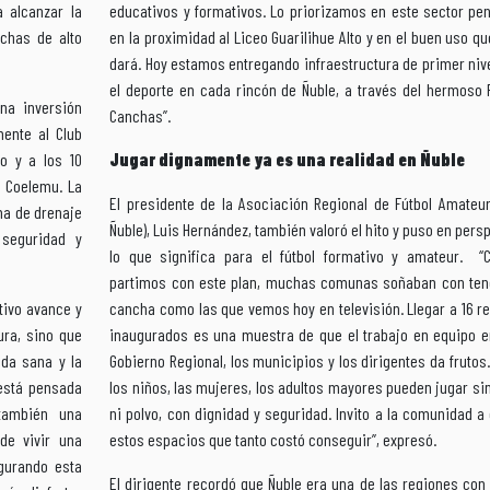
 alcanzar la
educativos y formativos. Lo priorizamos en este sector pe
nchas de alto
en la proximidad al Liceo Guarilihue Alto y en el buen uso qu
dará. Hoy estamos entregando infraestructura de primer niv
el deporte en cada rincón de Ñuble, a través del hermoso 
na inversión
Canchas”.
mente al Club
to y a los 10
Jugar dignamente ya es una realidad en Ñuble
e Coelemu. La
El presidente de la Asociación Regional de Fútbol Amateur
ma de drenaje
Ñuble), Luis Hernández, también valoró el hito y puso en pers
 seguridad y
lo que significa para el fútbol formativo y amateur. “
partimos con este plan, muchas comunas soñaban con ten
tivo avance y
cancha como las que vemos hoy en televisión. Llegar a 16 r
ura, sino que
inaugurados es una muestra de que el trabajo en equipo en
ida sana y la
Gobierno Regional, los municipios y los dirigentes da frutos
está pensada
los niños, las mujeres, los adultos mayores pueden jugar si
también una
ni polvo, con dignidad y seguridad. Invito a la comunidad a
de vivir una
estos espacios que tanto costó conseguir”, expresó.
ugurando esta
El dirigente recordó que Ñuble era una de las regiones co