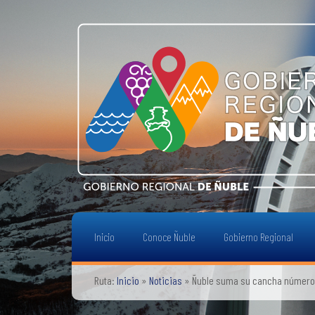
Inicio
Conoce Ñuble
Gobierno Regional
Ruta:
Inicio
»
Noticias
»
Ñuble suma su cancha número 16