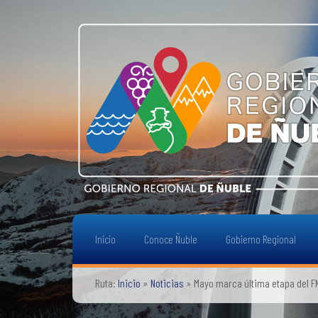
Inicio
Conoce Ñuble
Gobierno Regional
Ruta:
Inicio
»
Noticias
»
Mayo marca última etapa del FN