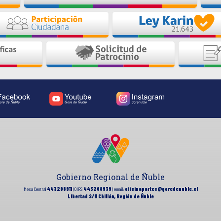
Gobierno Regional de Ñuble
Mesa Central
443208911
| OIRS
443208939
| email:
oficinapartes@goredenuble.cl
Libertad S/N Chillán, Región de Ñuble