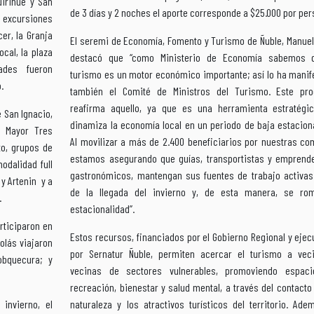
uirihue y San
de 3 días y 2 noches el aporte corresponde a $25.000 por per
n excursiones
er, la Granja
El seremi de Economía, Fomento y Turismo de Ñuble, Manuel
cal, la plaza
destacó que “como Ministerio de Economía sabemos 
ades fueron
turismo es un motor económico importante; así lo ha manif
.
también el Comité de Ministros del Turismo. Este pr
reafirma aquello, ya que es una herramienta estratégi
 San Ignacio,
dinamiza la economía local en un periodo de baja estacion
o Mayor Tres
Al movilizar a más de 2.400 beneficiarios por nuestras co
to, grupos de
estamos asegurando que guías, transportistas y emprend
modalidad full
gastronómicos, mantengan sus fuentes de trabajo activas
 y Artenin y a
de la llegada del invierno y, de esta manera, se ro
.
estacionalidad”.
articiparon en
Estos recursos, financiados por el Gobierno Regional y eje
olás viajaron
por Sernatur Ñuble, permiten acercar el turismo a vec
obquecura; y
vecinas de sectores vulnerables, promoviendo espac
recreación, bienestar y salud mental, a través del contacto
invierno, el
naturaleza y los atractivos turísticos del territorio. Ade