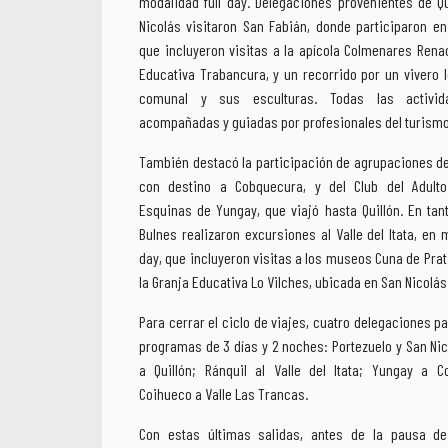
modalidad full day. Delegaciones provenientes de Q
Nicolás visitaron San Fabián, donde participaron e
que incluyeron visitas a la apícola Colmenares Renac
Educativa Trabancura, y un recorrido por un vivero lo
comunal y sus esculturas. Todas las activid
acompañadas y guiadas por profesionales del turismo
También destacó la participación de agrupaciones de
con destino a Cobquecura, y del Club del Adult
Esquinas de Yungay, que viajó hasta Quillón. En tan
Bulnes realizaron excursiones al Valle del Itata, en 
day, que incluyeron visitas a los museos Cuna de Prat
la Granja Educativa Lo Vilches, ubicada en San Nicolás
Para cerrar el ciclo de viajes, cuatro delegaciones p
programas de 3 días y 2 noches: Portezuelo y San Nic
a Quillón; Ránquil al Valle del Itata; Yungay a C
Coihueco a Valle Las Trancas.
Con estas últimas salidas, antes de la pausa de 