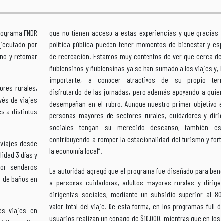
programa FNDR
que no tienen acceso a estas experiencias y que gracias 
ejecutado por
política pública pueden tener momentos de bienestar y es
rno y retomar
de recreación. Estamos muy contentos de ver que cerca de
ñublensinos y ñublensinas ya se han sumado a los viajes y,
importante, a conocer atractivos de su propio terri
ores rurales,
disfrutando de las jornadas, pero además apoyando a quie
vés de viajes
desempeñan en el rubro. Aunque nuestro primer objetivo 
s a distintos
personas mayores de sectores rurales, cuidadores y diri
sociales tengan su merecido descanso, también e
contribuyendo a romper la estacionalidad del turismo y for
 viajes desde
la economía local”.
idad 3 días y
por senderos
La autoridad agregó que el programa fue diseñado para ben
s de baños en
a personas cuidadoras, adultos mayores rurales y dirige
dirigentas sociales, mediante un subsidio superior al 8
valor total del viaje. De esta forma, en los programas full d
es viajes en
usuarios realizan un copago de $10.000, mientras que en los