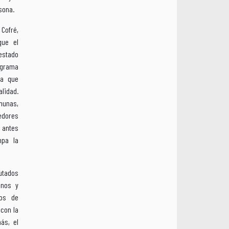
sona.
 Cofré,
que el
estado
ograma
ca que
alidad.
munas,
edores
 antes
mpa la
cutados
inos y
ios de
 con la
más, el