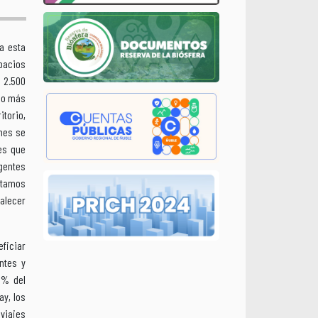
a esta
pacios
 2.500
 lo más
torio,
nes se
es que
gentes
stamos
talecer
eficiar
ntes y
0% del
ay, los
 viajes