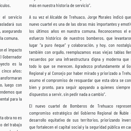
ículos.
más en nuestra historia de servicio”.
 el servicio
A su vez el Alcalde de Trehuaco, Jorge Morales indicó que
asladará sus
nuevo cuartel es una de las obras más importantes y emoti
o, asegurando
los últimos años en nuestra comuna. Reconocemos el 
e la comuna.
esfuerzo histórico de nuestros bomberos, que levantaro
lugar “a puro ñeque” y colaboración, y hoy, con nostalgi
on el impacto
también con orgullo, reemplazamos esas viejas tablas lle
El Gobernador
recuerdos por una infraestructura digna y moderna que r
oyecto es la
todo lo que se merecen. Agradezco profundamente al Go
 cinco años:
Regional y al Consejo por haber mirado y priorizado a Treh
transformaran
asumo el compromiso de resguardar que esta obra se con
o, luego con
bien y pronto, para seguir apoyando a quienes siempre
ntendemos que
dispuestos a servir, sin pedir nada a cambio”.
ental para la
El nuevo cuartel de Bomberos de Trehuaco represe
compromiso estratégico del Gobierno Regional de Ñuble 
ta obra no es
desarrollo equitativo de sus territorios, priorizando inve
o del trabajo
que fortalecen el capital social y la seguridad pública en c