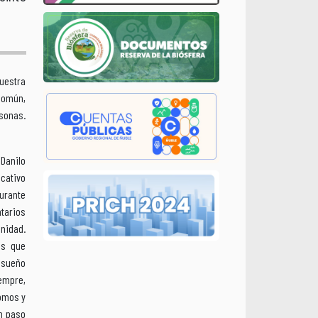
uestra
común,
sonas.
Danilo
cativo
durante
ntarios
nidad.
es que
n sueño
iempre,
somos y
n paso