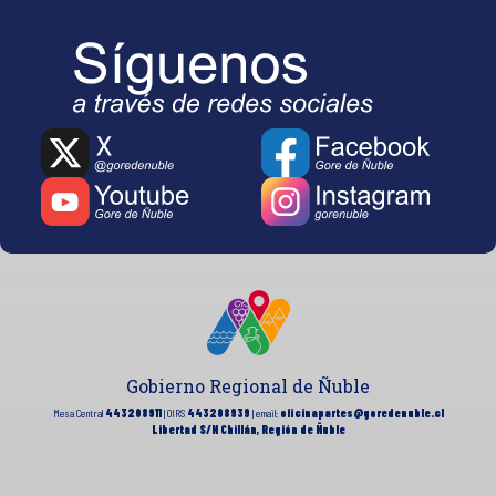
Gobierno Regional de Ñuble
Mesa Central
443208911
| OIRS
443208939
| email:
oficinapartes@goredenuble.cl
Libertad S/N Chillán, Región de Ñuble