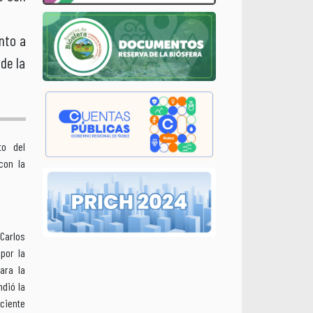
nto a
 de la
to del
con la
 Carlos
por la
ara la
dió la
iciente