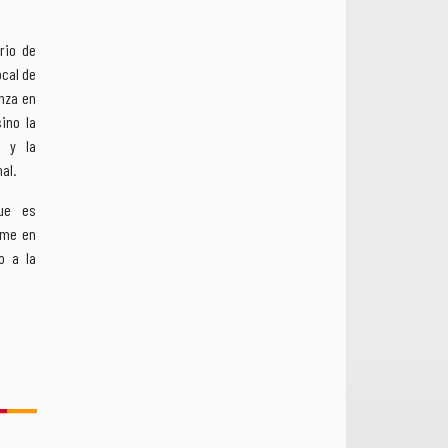
rio de
ocal de
nza en
ino la
s y la
al.
que es
rme en
o a la