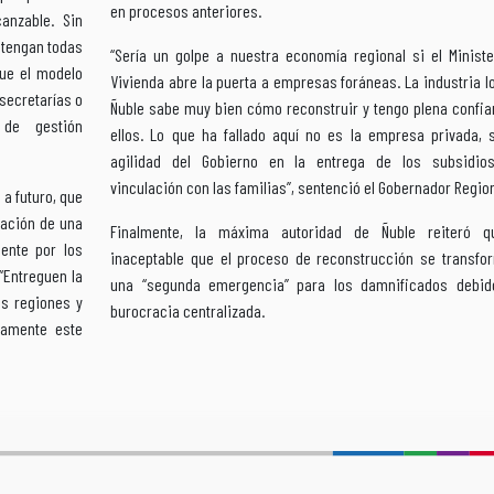
en procesos anteriores.
anzable. Sin
 tengan todas
“Sería un golpe a nuestra economía regional si el Ministe
ue el modelo
Vivienda abre la puerta a empresas foráneas. La industria l
secretarías o
Ñuble sabe muy bien cómo reconstruir y tengo plena confia
 de gestión
ellos. Lo que ha fallado aquí no es la empresa privada, s
agilidad del Gobierno en la entrega de los subsidio
vinculación con las familias”, sentenció el Gobernador Region
a futuro, que
eación de una
Finalmente, la máxima autoridad de Ñuble reiteró 
mente por los
inaceptable que el proceso de reconstrucción se transfo
“Entreguen la
una “segunda emergencia” para los damnificados debid
as regiones y
burocracia centralizada.
damente este